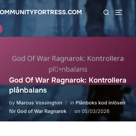
Skip
Search
OMMUNITYFORTRESS.COM
to
TOGGLE
for:
content
God Of War Ragnarok: Kontrollera
plånbalans
by
Marcus Vossington
in
Plånboks kod inlösen
Posted
för God of War Ragnarok
on
05/03/2026
on