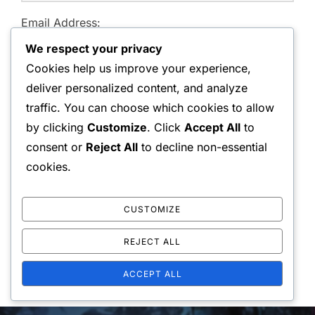
Email Address:
We respect your privacy
Cookies help us improve your experience,
deliver personalized content, and analyze
Website:
traffic. You can choose which cookies to allow
by clicking
Customize
. Click
Accept All
to
consent or
Reject All
to decline non-essential
cookies.
Save my name, email, and website in this browser for
the next time I comment.
CUSTOMIZE
REJECT ALL
ACCEPT ALL