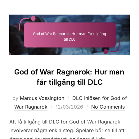
God of War Ragnarok: Hur man
får tillgång till DLC
by
Marcus Vossington
DLC Inlösen för God of
Posted
War Ragnarok
12/03/2026
No Comments
on
Att få tillgång till DLC för God of War Ragnarok
involverar några enkla steg. Spelare bör se till att
deras spel är uppdaterat, navigera till sin