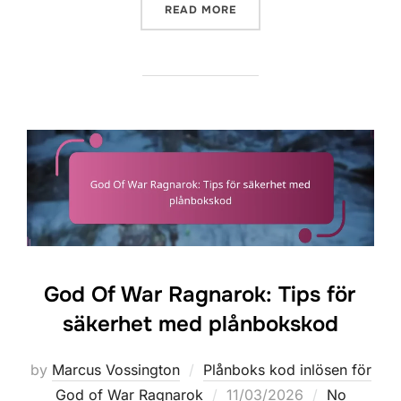
“GOD OF WAR RAGNAROK: 
READ MORE
God Of War Ragnarok: Tips för
säkerhet med plånbokskod
by
Marcus Vossington
Plånboks kod inlösen för
Posted
God of War Ragnarok
11/03/2026
No