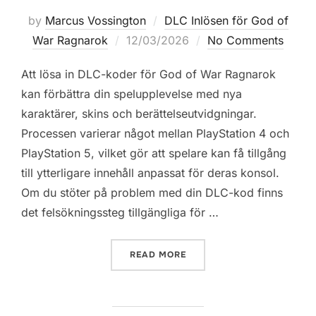
by
Marcus Vossington
DLC Inlösen för God of
Posted
War Ragnarok
12/03/2026
No Comments
on
Att lösa in DLC-koder för God of War Ragnarok
kan förbättra din spelupplevelse med nya
karaktärer, skins och berättelseutvidgningar.
Processen varierar något mellan PlayStation 4 och
PlayStation 5, vilket gör att spelare kan få tillgång
till ytterligare innehåll anpassat för deras konsol.
Om du stöter på problem med din DLC-kod finns
det felsökningssteg tillgängliga för …
“GOD OF WAR RAGNAROK: 
READ MORE