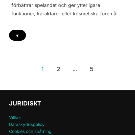
förbättrar spelandet och ger ytterligare
funktioner, karaktärer eller kosmetiska föremål.
▾
Posts
1
2
…
5
pagination
JURIDISKT
Villkor
Dataskyddspolicy
Cookies och spårning