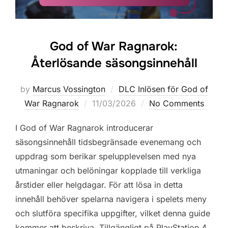
God of War Ragnarok:
Återlösande säsongsinnehåll
by
Marcus Vossington
DLC Inlösen för God of
Posted
War Ragnarok
11/03/2026
No Comments
on
I God of War Ragnarok introducerar
säsongsinnehåll tidsbegränsade evenemang och
uppdrag som berikar spelupplevelsen med nya
utmaningar och belöningar kopplade till verkliga
årstider eller helgdagar. För att lösa in detta
innehåll behöver spelarna navigera i spelets meny
och slutföra specifika uppgifter, vilket denna guide
kommer att beskriva. Tillgängligt på PlayStation 4