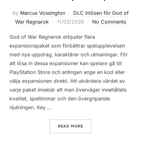
by
Marcus Vossington
DLC Inlösen för God of
Posted
War Ragnarok
11/03/2026
No Comments
on
God of War Ragnarok erbjuder flera
expansionspaket som förbättrar spelupplevelsen
med nya uppdrag, karaktärer och utmaningar. För
att lösa in dessa expansioner kan spelare gå till
PlayStation Store och antingen ange en kod eller
välja expansionen direkt. Att utvärdera värdet av
varje paket innebär att man överväger innehållets
kvalitet, speltimmar och den övergripande
njutningen. Key …
“GOD OF WAR RAGNAROK:
READ MORE