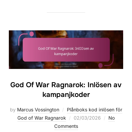
God Of War Ragnarok: Inlösen av
kampanjkoder
by
Marcus Vossington
Plånboks kod inlösen för
Posted
God of War Ragnarok
02/03/2026
No
on
Comments