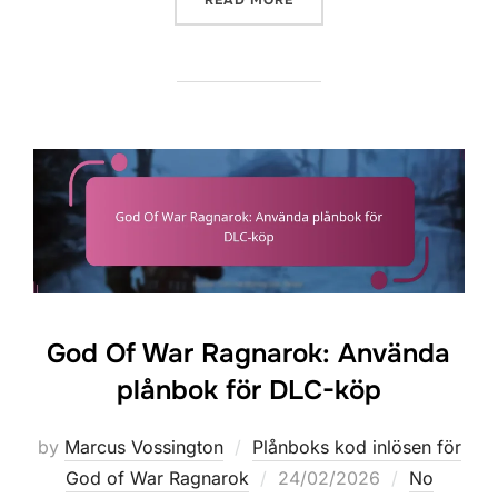
God Of War Ragnarok: Använda
plånbok för DLC-köp
by
Marcus Vossington
Plånboks kod inlösen för
Posted
God of War Ragnarok
24/02/2026
No