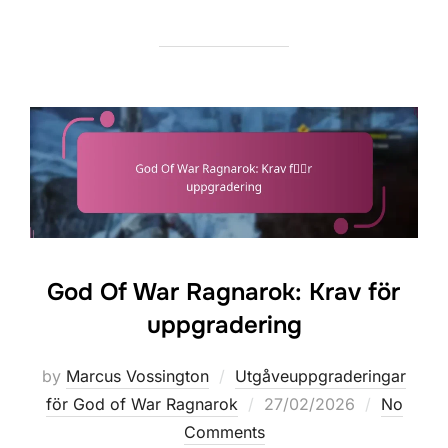
God Of War Ragnarok: Krav för
uppgradering
by
Marcus Vossington
Utgåveuppgraderingar
Posted
för God of War Ragnarok
27/02/2026
No
on
Comments