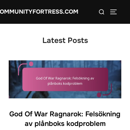
Skip
Search
OMMUNITYFORTRESS.COM
to
TOGGLE
for:
content
Latest Posts
God Of War Ragnarok: Felsökning
av plånboks kodproblem