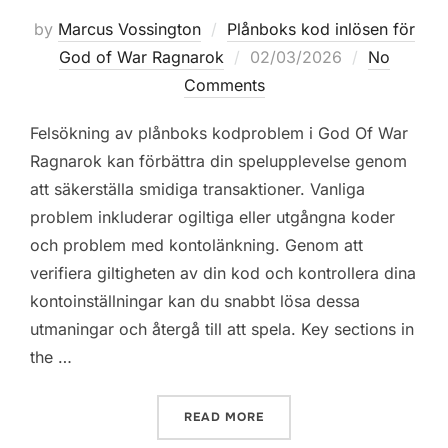
by
Marcus Vossington
Plånboks kod inlösen för
Posted
God of War Ragnarok
02/03/2026
No
on
Comments
Felsökning av plånboks kodproblem i God Of War
Ragnarok kan förbättra din spelupplevelse genom
att säkerställa smidiga transaktioner. Vanliga
problem inkluderar ogiltiga eller utgångna koder
och problem med kontolänkning. Genom att
verifiera giltigheten av din kod och kontrollera dina
kontoinställningar kan du snabbt lösa dessa
utmaningar och återgå till att spela. Key sections in
the …
“GOD OF WAR RAGNAROK:
READ MORE