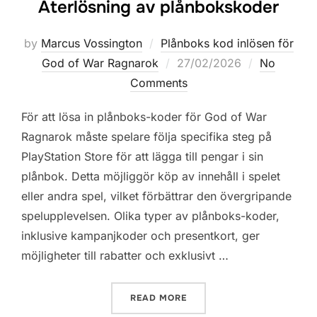
Återlösning av plånbokskoder
by
Marcus Vossington
Plånboks kod inlösen för
Posted
God of War Ragnarok
27/02/2026
No
on
Comments
För att lösa in plånboks-koder för God of War
Ragnarok måste spelare följa specifika steg på
PlayStation Store för att lägga till pengar i sin
plånbok. Detta möjliggör köp av innehåll i spelet
eller andra spel, vilket förbättrar den övergripande
spelupplevelsen. Olika typer av plånboks-koder,
inklusive kampanjkoder och presentkort, ger
möjligheter till rabatter och exklusivt …
“GOD OF WAR RAGNAROK:
READ MORE