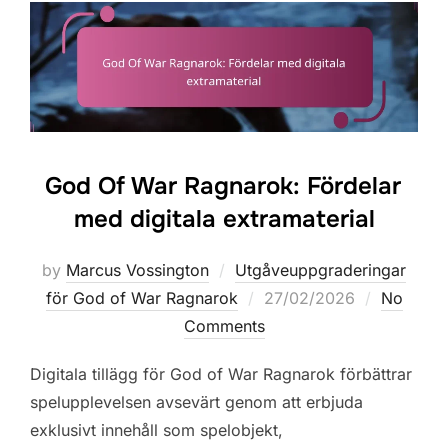
God Of War Ragnarok: Fördelar
med digitala extramaterial
by
Marcus Vossington
Utgåveuppgraderingar
Posted
för God of War Ragnarok
27/02/2026
No
on
Comments
Digitala tillägg för God of War Ragnarok förbättrar
spelupplevelsen avsevärt genom att erbjuda
exklusivt innehåll som spelobjekt,