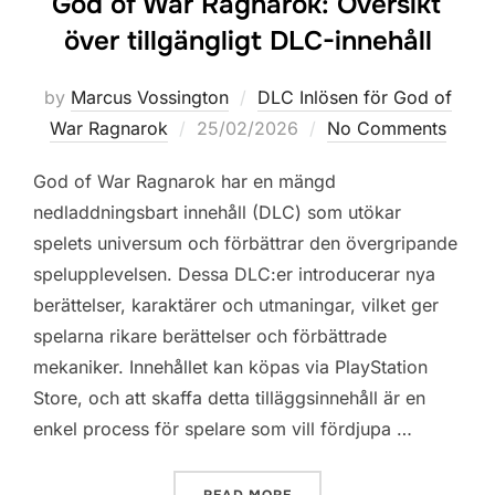
God of War Ragnarok: Översikt
över tillgängligt DLC-innehåll
by
Marcus Vossington
DLC Inlösen för God of
Posted
War Ragnarok
25/02/2026
No Comments
on
God of War Ragnarok har en mängd
nedladdningsbart innehåll (DLC) som utökar
spelets universum och förbättrar den övergripande
spelupplevelsen. Dessa DLC:er introducerar nya
berättelser, karaktärer och utmaningar, vilket ger
spelarna rikare berättelser och förbättrade
mekaniker. Innehållet kan köpas via PlayStation
Store, och att skaffa detta tilläggsinnehåll är en
enkel process för spelare som vill fördjupa …
“GOD OF WAR RAGNAROK: 
READ MORE