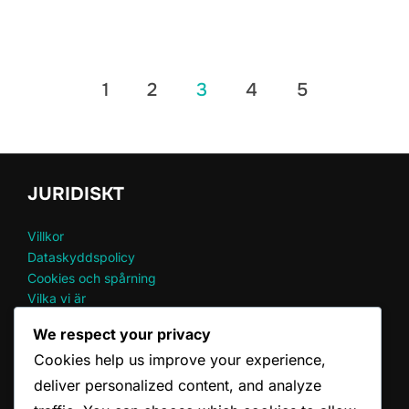
Posts
1
2
3
4
5
pagination
JURIDISKT
Villkor
Dataskyddspolicy
Cookies och spårning
Vilka vi är
Kontakta oss
We respect your privacy
Cookies help us improve your experience,
SENASTE INLÄGG
deliver personalized content, and analyze