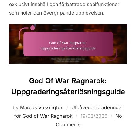
exklusivt innehåll och förbättrade spelfunktioner
som höjer den övergripande upplevelsen.
God Of War Ragnarok:
Uppgraderingsåterlösningsguide
by
Marcus Vossington
Utgåveuppgraderingar
Posted
för God of War Ragnarok
19/02/2026
No
on
Comments