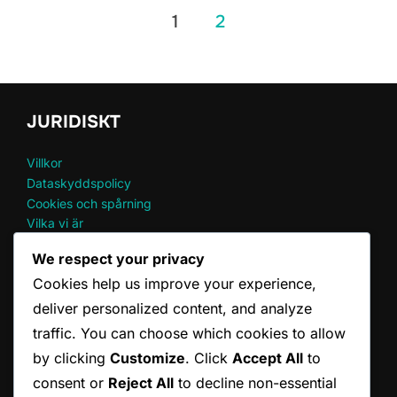
Posts
1
2
pagination
JURIDISKT
Villkor
Dataskyddspolicy
Cookies och spårning
Vilka vi är
Kontakta oss
We respect your privacy
Cookies help us improve your experience,
SENASTE INLÄGG
deliver personalized content, and analyze
traffic. You can choose which cookies to allow
God Of War Ragnarok: Fördelar med Deluxe Edition-
by clicking
Customize
. Click
Accept All
to
uppgraderingen
consent or
Reject All
to decline non-essential
God of War Ragnarok: Hantera DLC-nedladdningar