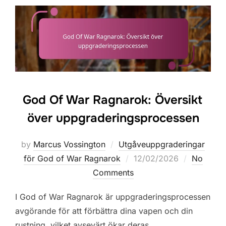
God Of War Ragnarok: Översikt
över uppgraderingsprocessen
by
Marcus Vossington
Utgåveuppgraderingar
Posted
för God of War Ragnarok
12/02/2026
No
on
Comments
I God of War Ragnarok är uppgraderingsprocessen
avgörande för att förbättra dina vapen och din
rustning, vilket avsevärt ökar deras