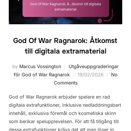
God Of War Ragnarok: Åtkomst
till digitala extramaterial
by
Marcus Vossington
Utgåveuppgraderingar
Posted
för God of War Ragnarok
19/02/2026
No
on
Comments
God of War Ragnarok erbjuder spelare en rad
digitala extrafunktioner, inklusive nedladdningsbart
innehåll, exklusiva föremål och kosmetiska skinn
som berikar spelupplevelsen. För att få tillgång till
dessa extrafunktioner krävs det att man löser in