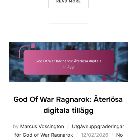
“GOD OF WAR RAGNAROK:
READ MORE
God Of War Ragnarok: Återlösa
digitala tillägg
by
Marcus Vossington
Utgåveuppgraderingar
Posted
för God of War Ragnarok
12/02/2026
No